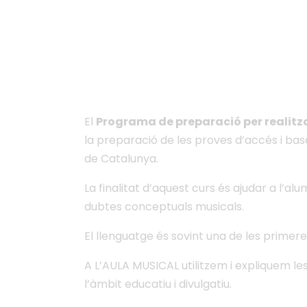
Preparació d'accés
El
Programa de preparació per realitza
la preparació de les proves d’accés i ba
de Catalunya.
La finalitat d’aquest curs és ajudar a l’a
dubtes conceptuals musicals.
El llenguatge és sovint una de les primere
A L’AULA MUSICAL utilitzem i expliquem le
l’àmbit educatiu i divulgatiu.