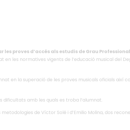
 a l'Grau Professional de 
r les proves d’accés als estudis de Grau Professiona
sat en les normatives vigents de l’educació musical del 
lumnat en la superació de les proves musicals oficials així
s dificultats amb les quals es troba l’alumnat.
s metodologies de Víctor Solé i d’Emilio Molina, dos recon