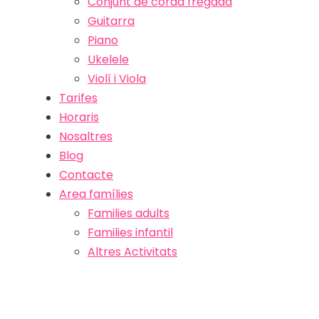
Conjunt de corda fregada
Guitarra
Piano
Ukelele
Violí i Viola
Tarifes
Horaris
Nosaltres
Blog
Contacte
Area famílies
Families adults
Families infantil
Altres Activitats