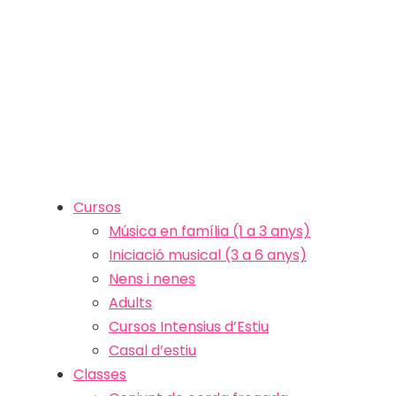
Cursos
Música en família (1 a 3 anys)
Iniciació musical (3 a 6 anys)
Nens i nenes
Adults
Cursos Intensius d’Estiu
Casal d’estiu
Classes