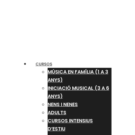
CURSOS
MÚSICA EN FAMÍLIA (1 A 3
ANYS)
INICIACIÓ MUSICAL (3 A 6
ANYS)
NENS I NENES
ADULTS
CURSOS INTENSIUS
D’ESTIU