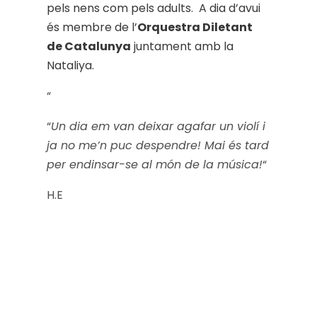
pels nens com pels adults.
A dia d’avui
és membre de l’
Orquestra Diletant
de Catalunya
juntament amb la
Nataliya.
“
“
Un dia em van deixar agafar un violí i
ja no me’n puc despendre! Mai és tard
per endinsar-se al món de la música!
“
H.E