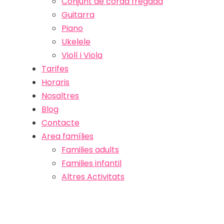
Conjunt de corda fregada
Guitarra
Piano
Ukelele
Violí i Viola
Tarifes
Horaris
Nosaltres
Blog
Contacte
Area famílies
Families adults
Families infantil
Altres Activitats